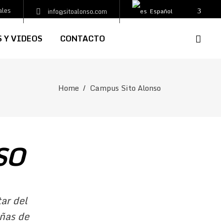
ales
info@sitoalonso.com
Español
 Y VIDEOS
CONTACTO
Home
/
Campus Sito Alonso
SO
ar del
iñas de