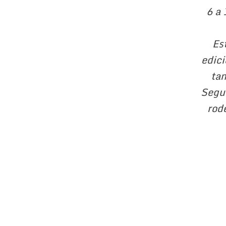
6 a 
Es
edici
tam
Segui
rod