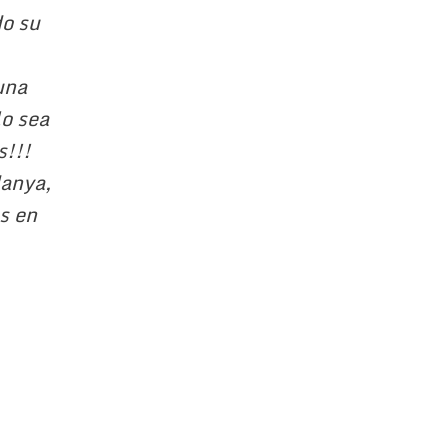
do su
una
lo sea
s!!!
danya,
s en